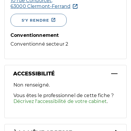
10 rue Condorcet,
63000 Clermont-Ferrand
S'Y RENDRE
Conventionnement
Conventionné secteur 2
ACCESSIBILITÉ
Filtres
Non renseigné.
Sélectionnez un ou plusieurs handicaps/besoins spécifiques p
Vous êtes le professionnel de cette fiche ?
Décrivez l'accessibilité de votre cabinet
.