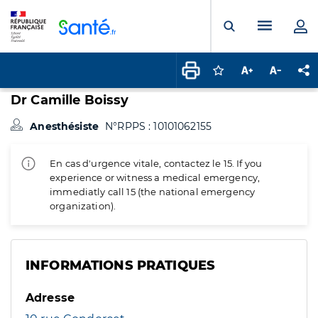
Panneau de gestion des cookies
Menu pr
Ouvrir la rech
Connectez-vous pour
Augmenter la t
Diminuer 
Pa
Dr Camille Boissy
Anesthésiste
N°RPPS : 10101062155
En cas d'urgence vitale, contactez le 15. If you
experience or witness a medical emergency,
immediatly call 15 (the national emergency
organization).
INFORMATIONS PRATIQUES
Adresse