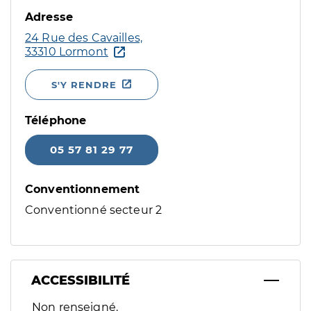
Adresse
24 Rue des Cavailles,
33310 Lormont
S'Y RENDRE
Téléphone
05 57 81 29 77
Conventionnement
Conventionné secteur 2
ACCESSIBILITÉ
Filtres
Non renseigné.
Sélectionnez un ou plusieurs handicaps/besoins spécifiques p