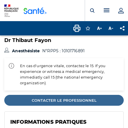
Panneau de gestion des cookies
Menu pr
Ouvrir la rech
Connectez-vous pour
Augmenter la t
Diminuer 
Pa
Dr Thibaut Fayon
Anesthésiste
N°RPPS : 10101716891
En cas d'urgence vitale, contactez le 15. If you
experience or witness a medical emergency,
immediatly call 15 (the national emergency
organization).
CONTACTER LE PROFESSIONNEL
INFORMATIONS PRATIQUES