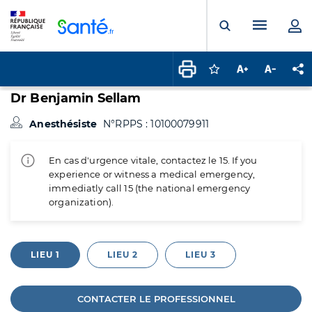
Panneau de gestion des cookies
Menu pr
Ouvrir la rech
Connectez-vous pour
Augmenter la t
Diminuer 
Pa
Dr Benjamin Sellam
Anesthésiste
N°RPPS : 10100079911
En cas d'urgence vitale, contactez le 15. If you
experience or witness a medical emergency,
immediatly call 15 (the national emergency
organization).
LIEU 1
LIEU 2
LIEU 3
CONTACTER LE PROFESSIONNEL