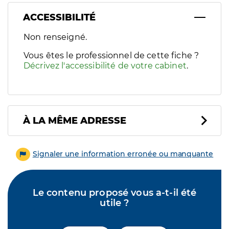
ACCESSIBILITÉ
Filtres
Non renseigné.
Sélectionnez un ou plusieurs handicaps/besoins spécifiques p
Vous êtes le professionnel de cette fiche ?
Décrivez l'accessibilité de votre cabinet
.
À LA MÊME ADRESSE
Signaler une information erronée ou manquante
Le contenu proposé vous a-t-il été
utile ?