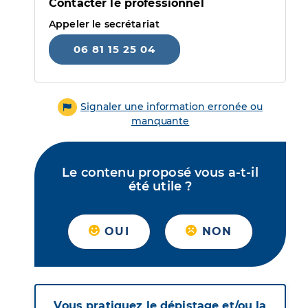
Contacter le professionnel
Appeler le secrétariat
06 81 15 25 04
Signaler une information erronée ou
manquante
Le contenu proposé vous a-t-il
été utile ?
OUI
NON
Vous pratiquez le dépistage et/ou la