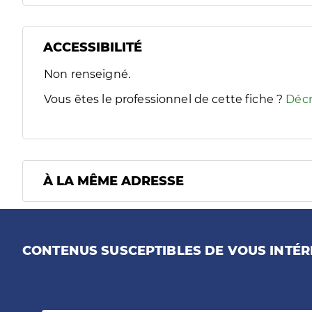
ACCESSIBILITÉ
Filtres
Non renseigné.
Sélectionnez un ou plusieurs handicaps/besoins spécifiques
Vous êtes le professionnel de cette fiche ?
Décr
À LA MÊME ADRESSE
CONTENUS SUSCEPTIBLES DE VOUS INTÉR