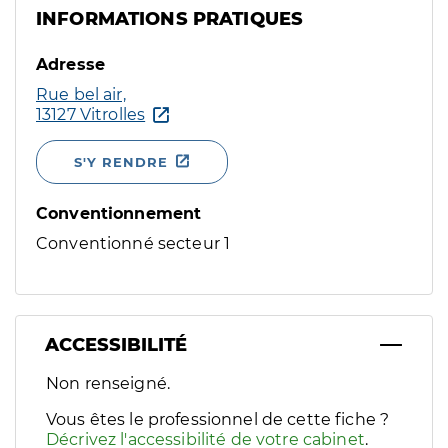
INFORMATIONS PRATIQUES
Adresse
Rue bel air,
13127 Vitrolles
S'Y RENDRE
Conventionnement
Conventionné secteur 1
ACCESSIBILITÉ
Filtres
Non renseigné.
Sélectionnez un ou plusieurs handicaps/besoins spécifiques p
Vous êtes le professionnel de cette fiche ?
Décrivez l'accessibilité de votre cabinet
.