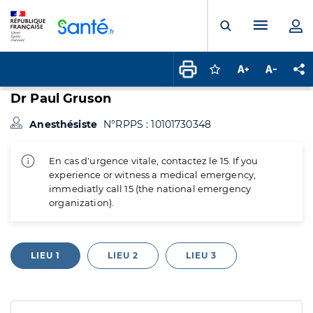
Panneau de gestion des cookies
Menu pr
Ouvrir la rech
Connectez-vous pour
Augmenter la t
Diminuer 
Pa
Dr Paul Gruson
Anesthésiste
N°RPPS : 10101730348
En cas d'urgence vitale, contactez le 15. If you
experience or witness a medical emergency,
immediatly call 15 (the national emergency
organization).
LIEU 1
LIEU 2
LIEU 3