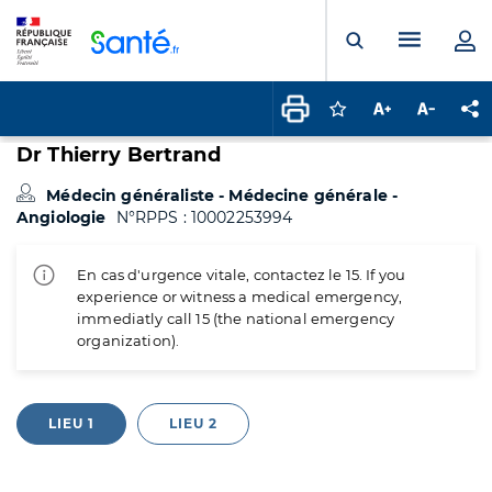
Panneau de gestion des cookies
Menu pr
Ouvrir la rech
Connectez-vous pour
Augmenter la t
Diminuer 
Pa
Dr Thierry Bertrand
Médecin généraliste - Médecine générale -
Angiologie
N°RPPS : 10002253994
En cas d'urgence vitale, contactez le 15. If you
experience or witness a medical emergency,
immediatly call 15 (the national emergency
organization).
LIEU 1
LIEU 2