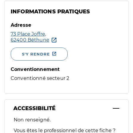
INFORMATIONS PRATIQUES
Adresse
73 Place Joffre,
62400 Béthune
S'Y RENDRE
Conventionnement
Conventionné secteur 2
ACCESSIBILITÉ
Filtres
Non renseigné.
Sélectionnez un ou plusieurs handicaps/besoins spécifiques p
Vous êtes le professionnel de cette fiche ?