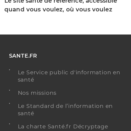
Le site santé de référence, accessible
quand vous voulez, où vous voulez
SANTE.FR
Le Service public d'information en
santé
Nos missions
Le Standard de l’information en
santé
La charte Santé.fr Décryptage