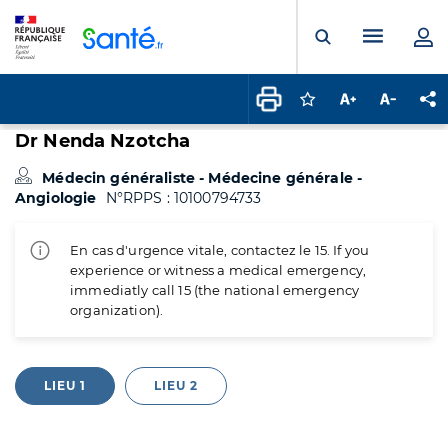
Panneau de gestion des cookies
Menu pr
Ouvrir la rech
Connectez-vous pour
Augmenter la t
Diminuer 
Pa
Dr Nenda Nzotcha
Médecin généraliste - Médecine générale -
Angiologie
N°RPPS : 10100794733
En cas d'urgence vitale, contactez le 15. If you
experience or witness a medical emergency,
immediatly call 15 (the national emergency
organization).
LIEU 1
LIEU 2