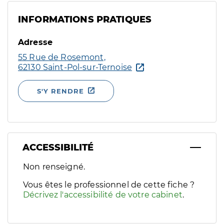
INFORMATIONS PRATIQUES
Adresse
55 Rue de Rosemont,
62130 Saint-Pol-sur-Ternoise
S'Y RENDRE
ACCESSIBILITÉ
Filtres
Non renseigné.
Sélectionnez un ou plusieurs handicaps/besoins spécifiques p
Vous êtes le professionnel de cette fiche ?
Décrivez l'accessibilité de votre cabinet
.