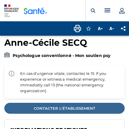
Panneau de gestion des cookies
Menu pr
Ouvrir la rech
Connectez-vous pour
Augmenter la t
Diminuer 
Pa
Anne-Cécile SECQ
Psychologue conventionné - Mon soutien psy
En cas d'urgence vitale, contactez le 15. If you
experience or witness a medical emergency,
immediatly call 15 (the national emergency
organization).
CONTACTER L'ÉTABLISSEMENT