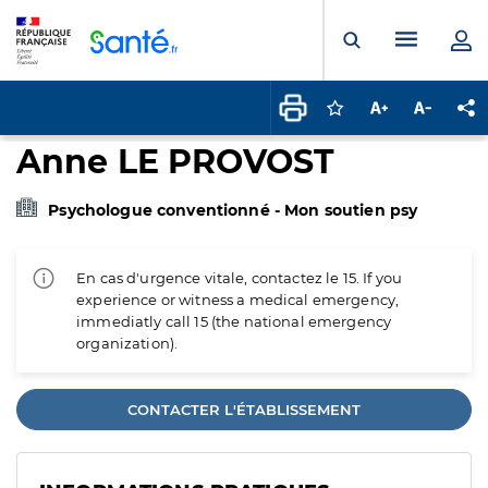
Panneau de gestion des cookies
Menu pr
Ouvrir la rech
Connectez-vous pour
Augmenter la t
Diminuer 
Pa
Anne LE PROVOST
Psychologue conventionné - Mon soutien psy
En cas d'urgence vitale, contactez le 15. If you
experience or witness a medical emergency,
immediatly call 15 (the national emergency
organization).
CONTACTER L'ÉTABLISSEMENT