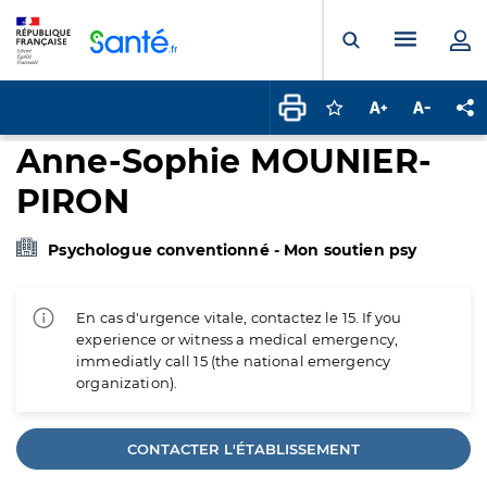
Panneau de gestion des cookies
Menu pr
Ouvrir la rech
Connectez-vous pour
Augmenter la t
Diminuer 
Pa
Anne-Sophie MOUNIER-
PIRON
Psychologue conventionné - Mon soutien psy
En cas d'urgence vitale, contactez le 15. If you
experience or witness a medical emergency,
immediatly call 15 (the national emergency
organization).
CONTACTER L'ÉTABLISSEMENT