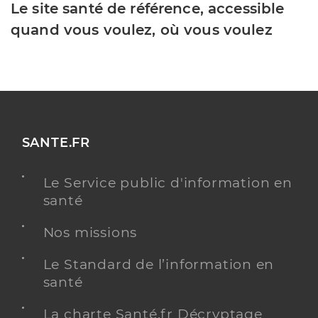
Le site santé de référence, accessible
quand vous voulez, où vous voulez
SANTE.FR
Le Service public d'information en
santé
Nos missions
Le Standard de l’information en
santé
La charte Santé.fr Décryptage