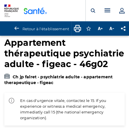
Panneau de gestion des cookies
Menu pr
Ouvrir la rech
Retour à l'établissement
Connectez-vous pour
Augmenter la t
Diminuer 
Pa
Appartement
thérapeutique psychiatrie
adulte - figeac - 46g02
Ch jp falret - psychiatrie adulte - appartement
therapeutique - figeac
En cas d'urgence vitale, contactez le 15. If you
experience or witness a medical emergency,
immediatly call 15 (the national emergency
organization).