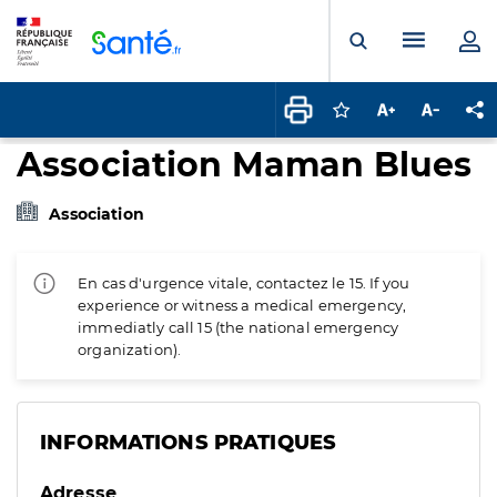
Panneau de gestion des cookies
Menu pr
Ouvrir la rech
Connectez-vous pour
Augmenter la t
Diminuer 
Pa
Association Maman Blues
Association
En cas d'urgence vitale, contactez le 15. If you
experience or witness a medical emergency,
immediatly call 15 (the national emergency
organization).
INFORMATIONS PRATIQUES
Adresse