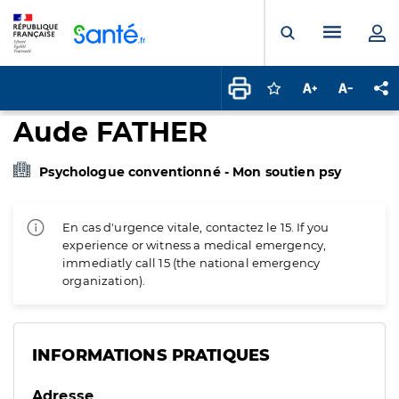
Panneau de gestion des cookies
Menu pr
Ouvrir la rech
Connectez-vous pour
Augmenter la t
Diminuer 
Pa
Aude FATHER
Psychologue conventionné - Mon soutien psy
En cas d'urgence vitale, contactez le 15. If you
experience or witness a medical emergency,
immediatly call 15 (the national emergency
organization).
INFORMATIONS PRATIQUES
Adresse