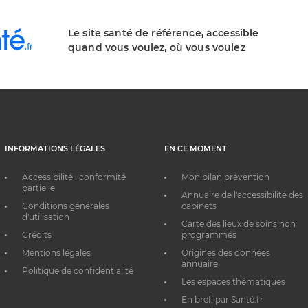
Le site santé de référence, accessible
quand vous voulez, où vous voulez
INFORMATIONS LÉGALES
EN CE MOMENT
Accessibilité : conformité
Mon bilan prévention
partielle
Annuaire de l'accessibilité des
Conditions générales
cabinets
d'utilisation
Carte des lieux de soins non
Crédits
programmés
Mentions légales
Origines des données
annuaire
Politique de confidentialité
Les espaces thématiques
En bref, par Santé.fr