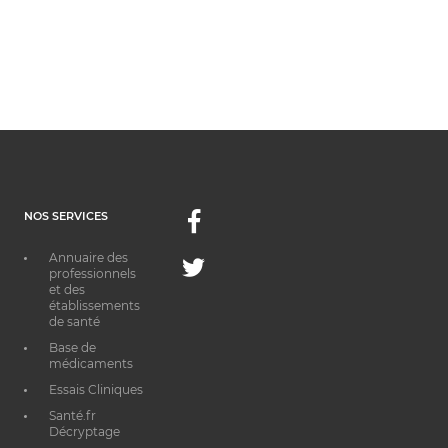
NOS SERVICES
Facebook
Annuaire des
Twitter
professionnels
et des
établissements
de santé
Base de
médicaments
Essais Cliniques
Santé.fr
Décryptage