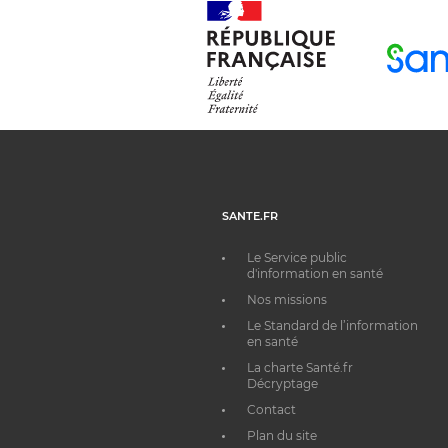
SANTE.FR
Le Service public
d'information en santé
Nos missions
Le Standard de l’information
en santé
La charte Santé.fr
Décryptage
Contact
Plan du site