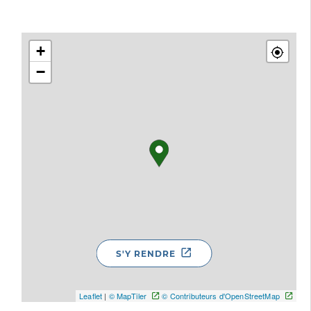
+
−
S'Y RENDRE
Leaflet
|
© MapTiler
© Contributeurs d'OpenStreetMap