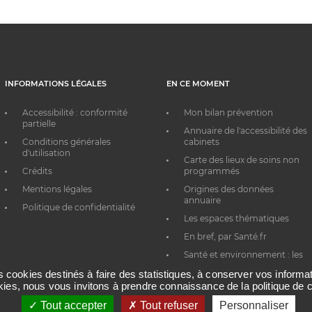
INFORMATIONS LÉGALES
EN CE MOMENT
Accessibilité : conformité
Mon bilan prévention
partielle
Annuaire de l'accessibilité des
Conditions générales
cabinets
d'utilisation
Carte des lieux de soins non
Crédits
programmés
Mentions légales
Origines des données
annuaire
Politique de confidentialité
Les espaces thématiques
En bref, par Santé.fr
Santé et environnement : les
bons réflexes au quotidien
es cookies destinés à faire des statistiques, à conserver vos inform
okies, nous vous invitons à prendre connaissance de la politique de c
Tout accepter
Tout refuser
Personnaliser