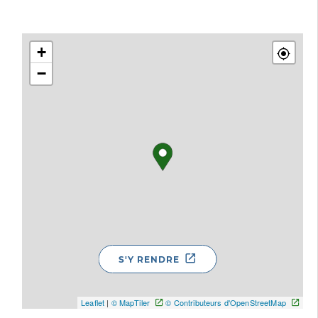
+
−
S'Y RENDRE
Leaflet
|
© MapTiler
© Contributeurs d'OpenStreetMap