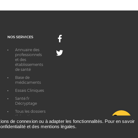
NOS SERVICES
Facebook
Annuaire des
Twitter
professionnels
et des
établissements
de santé
Base de
médicaments
Essais Cliniques
Santé.fr
Décryptage
Tous les dossiers
thématiques
G
ations de connexion ou à adapter les fonctionnalités. Pour en savoir
onfidentialité et des mentions légales.