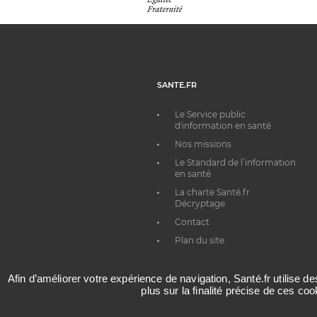
SANTE.FR
Le Service public
d'information en santé
Nos missions
Le Standard de l’information
en santé
La charte Santé.fr
Décryptage
Contact
Plan du site
Afin d’améliorer votre expérience de navigation, Santé.fr utilise d
plus sur la finalité précise de ces co