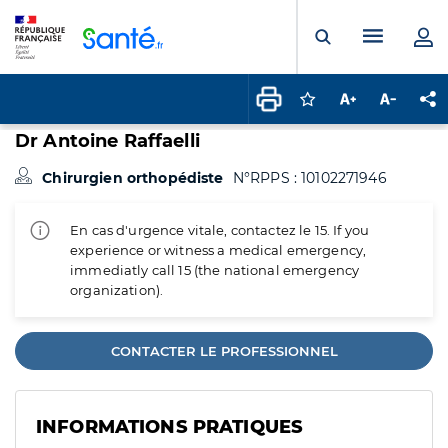
Panneau de gestion des cookies
Menu pr
Ouvrir la rech
Connectez-vous pour
Augmenter la t
Diminuer 
Pa
Dr Antoine Raffaelli
Chirurgien orthopédiste
N°RPPS : 10102271946
En cas d'urgence vitale, contactez le 15. If you
experience or witness a medical emergency,
immediatly call 15 (the national emergency
organization).
CONTACTER LE PROFESSIONNEL
INFORMATIONS PRATIQUES