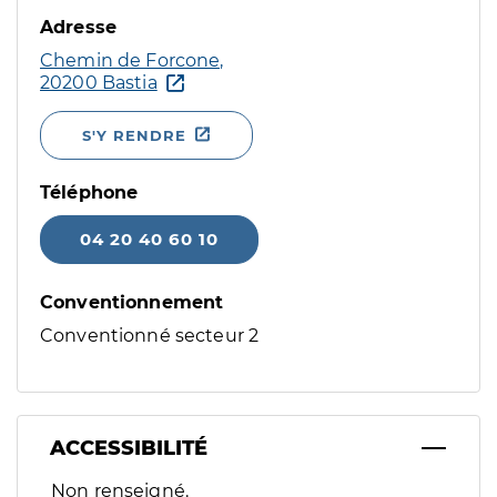
Adresse
Chemin de Forcone,
20200 Bastia
S'Y RENDRE
Téléphone
04 20 40 60 10
Conventionnement
Conventionné secteur 2
ACCESSIBILITÉ
Filtres
Non renseigné.
Sélectionnez un ou plusieurs handicaps/besoins spécifiques p