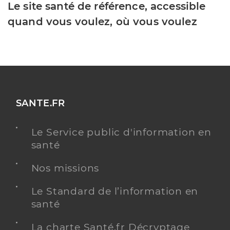
Le site santé de référence, accessible
quand vous voulez, où vous voulez
SANTE.FR
Le Service public d'information en
santé
Nos missions
Le Standard de l’information en
santé
La charte Santé.fr Décryptage