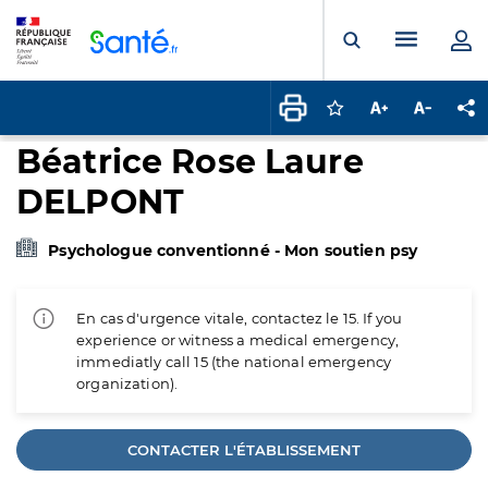
Panneau de gestion des cookies
Menu pr
Ouvrir la rech
Connectez-vous pour
Augmenter la t
Diminuer 
Pa
Béatrice Rose Laure
DELPONT
Psychologue conventionné - Mon soutien psy
En cas d'urgence vitale, contactez le 15. If you
experience or witness a medical emergency,
immediatly call 15 (the national emergency
organization).
CONTACTER L'ÉTABLISSEMENT