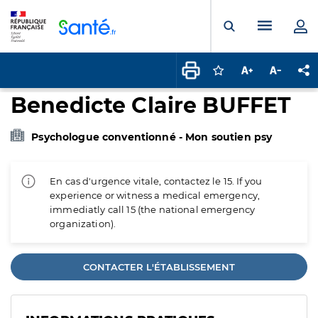
Panneau de gestion des cookies
Menu pr
Ouvrir la rech
Connectez-vous pour
Augmenter la t
Diminuer 
Pa
Benedicte Claire BUFFET
Psychologue conventionné - Mon soutien psy
En cas d'urgence vitale, contactez le 15. If you
experience or witness a medical emergency,
immediatly call 15 (the national emergency
organization).
CONTACTER L'ÉTABLISSEMENT