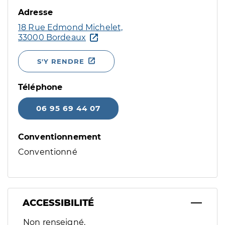
Adresse
18 Rue Edmond Michelet,
33000 Bordeaux
S'Y RENDRE
Téléphone
06 95 69 44 07
Conventionnement
Conventionné
ACCESSIBILITÉ
Filtres
Non renseigné.
Sélectionnez un ou plusieurs handicaps/besoins spécifiques p