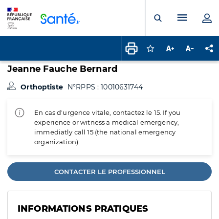
Panneau de gestion des cookies
Menu pr
Ouvrir la rech
Connectez-vous pour
Augmenter la t
Diminuer 
Pa
Jeanne Fauche Bernard
Orthoptiste
N°RPPS : 10010631744
En cas d'urgence vitale, contactez le 15. If you
experience or witness a medical emergency,
immediatly call 15 (the national emergency
organization).
CONTACTER LE PROFESSIONNEL
INFORMATIONS PRATIQUES