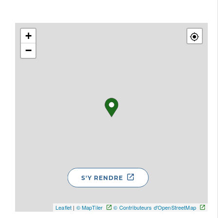
+
−
S'Y RENDRE
Leaflet
|
© MapTiler
© Contributeurs d'OpenStreetMap