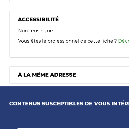
ACCESSIBILITÉ
Filtres
Non renseigné.
Sélectionnez un ou plusieurs handicaps/besoins spécifiques
Vous êtes le professionnel de cette fiche ?
Décr
À LA MÊME ADRESSE
CONTENUS SUSCEPTIBLES DE VOUS INTÉR