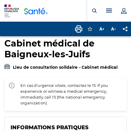
Panneau de gestion des cookies
Menu pr
Ouvrir la rech
Connectez-vous pour
Augmenter la t
Diminuer 
Pa
Cabinet médical de
Baigneux-les-Juifs
Lieu de consultation solidaire - Cabinet médical
En cas d'urgence vitale, contactez le 15. If you
experience or witness a medical emergency,
immediatly call 15 (the national emergency
organization).
INFORMATIONS PRATIQUES