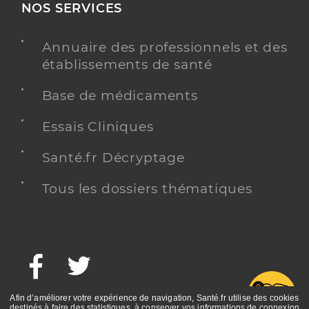
NOS SERVICES
Annuaire des professionnels et des
établissements de santé
Base de médicaments
Essais Cliniques
Santé.fr Décryptage
Tous les dossiers thématiques
Facebook
Twitter
G
Afin d’améliorer votre expérience de navigation, Santé.fr utilise des cookies
destinés à faire des statistiques, à conserver vos informations de connexion