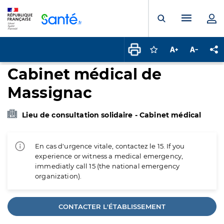
Panneau de gestion des cookies
Menu pr
Ouvrir la rech
Connectez-vous pour
Augmenter la t
Diminuer 
Pa
Cabinet médical de
Massignac
Lieu de consultation solidaire - Cabinet médical
En cas d'urgence vitale, contactez le 15. If you
experience or witness a medical emergency,
immediatly call 15 (the national emergency
organization).
CONTACTER L'ÉTABLISSEMENT