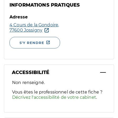
INFORMATIONS PRATIQUES
Adresse
4 Cours de la Gondoire,
77600 Jossigny
S'Y RENDRE
ACCESSIBILITÉ
Filtres
Non renseigné.
Sélectionnez un ou plusieurs handicaps/besoins spécifiques p
Vous êtes le professionnel de cette fiche ?
Décrivez l'accessibilité de votre cabinet
.