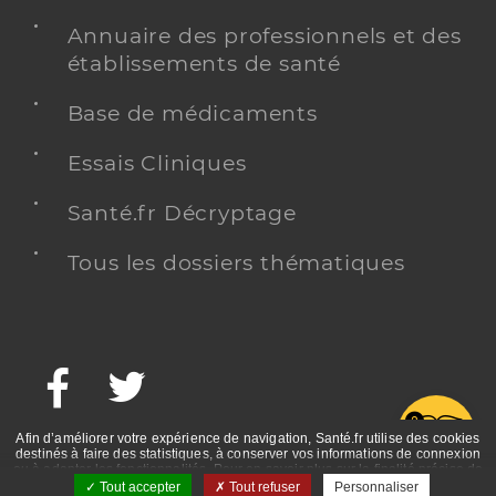
Annuaire des professionnels et des
établissements de santé
Base de médicaments
Essais Cliniques
Santé.fr Décryptage
Tous les dossiers thématiques
Facebook
Twitter
G
Afin d’améliorer votre expérience de navigation, Santé.fr utilise des cookies
destinés à faire des statistiques, à conserver vos informations de connexion
ou à adapter les fonctionnalités. Pour en savoir plus sur la finalité précise de
ces cookies, nous vous invitons à prendre connaissance de la politique de
Tout accepter
Tout refuser
Personnaliser