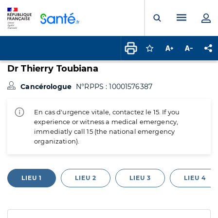
Panneau de gestion des cookies
Menu pr
Ouvrir la rech
Connectez-vous pour
Augmenter la t
Diminuer 
Pa
Dr Thierry Toubiana
Cancérologue
N°RPPS : 10001576387
En cas d'urgence vitale, contactez le 15. If you
experience or witness a medical emergency,
immediatly call 15 (the national emergency
organization).
LIEU 1
LIEU 2
LIEU 3
LIEU 4