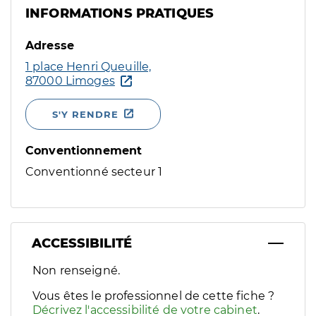
INFORMATIONS PRATIQUES
Adresse
1 place Henri Queuille,
87000 Limoges
S'Y RENDRE
Conventionnement
Conventionné secteur 1
ACCESSIBILITÉ
Filtres
Non renseigné.
Sélectionnez un ou plusieurs handicaps/besoins spécifiques p
Vous êtes le professionnel de cette fiche ?
Décrivez l'accessibilité de votre cabinet
.