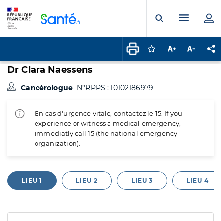
Panneau de gestion des cookies
Menu pr
Ouvrir la rech
Connectez-vous pour
Augmenter la t
Diminuer 
Pa
Dr Clara Naessens
Cancérologue
N°RPPS : 10102186979
En cas d'urgence vitale, contactez le 15. If you
experience or witness a medical emergency,
immediatly call 15 (the national emergency
organization).
LIEU 1
LIEU 2
LIEU 3
LIEU 4