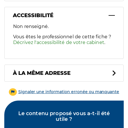
ACCESSIBILITÉ
Filtres
Non renseigné.
Sélectionnez un ou plusieurs handicaps/besoins spécifiques p
Vous êtes le professionnel de cette fiche ?
Décrivez l'accessibilité de votre cabinet
.
À LA MÊME ADRESSE
Signaler une information erronée ou manquante
Le contenu proposé vous a-t-il été
utile ?