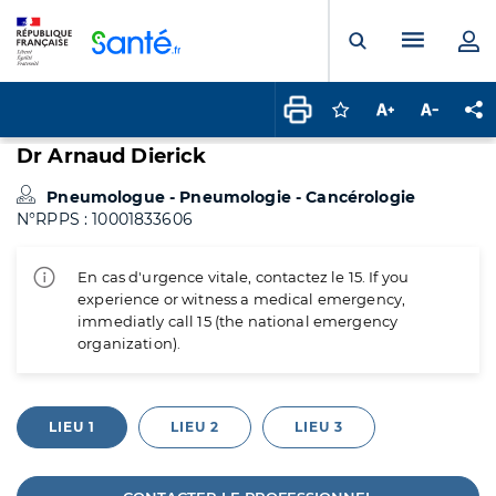
Panneau de gestion des cookies
Menu pr
Ouvrir la rech
Connectez-vous pour
Augmenter la t
Diminuer 
Pa
Dr Arnaud Dierick
Pneumologue - Pneumologie - Cancérologie
N°RPPS : 10001833606
En cas d'urgence vitale, contactez le 15. If you
experience or witness a medical emergency,
immediatly call 15 (the national emergency
organization).
LIEU 1
LIEU 2
LIEU 3