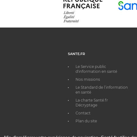
SANTE.FR
Le Service public
d'information en santé
Nos missions
Le Standard de l’information
en santé
La charte Santé.fr
Décryptage
Contact
Plan du site