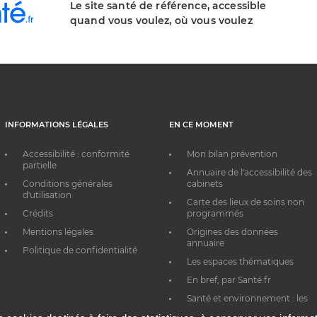
Le site santé de référence, accessible
quand vous voulez, où vous voulez
INFORMATIONS LÉGALES
EN CE MOMENT
Accessibilité : conformité
Mon bilan prévention
partielle
Annuaire de l'accessibilité des
Conditions générales
cabinets
d'utilisation
Carte des lieux de soins non
Crédits
programmés
Mentions légales
Origines des données
annuaire
Politique de confidentialité
Les espaces thématiques
En bref, par Santé.fr
Santé et environnement : les
bons réflexes au quotidien