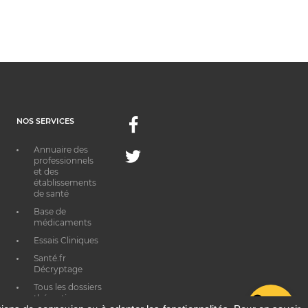
NOS SERVICES
Facebook
Annuaire des
Twitter
professionnels
et des
établissements
de santé
Base de
médicaments
Essais Cliniques
Santé.fr
Décryptage
Tous les dossiers
thématiques