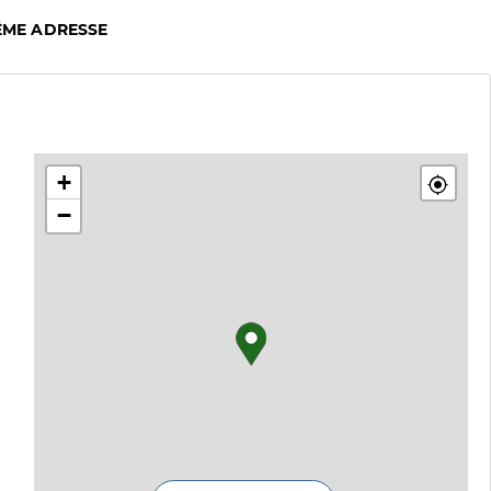
ÊME ADRESSE
+
−