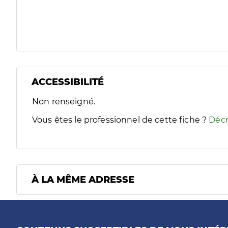
ACCESSIBILITÉ
Filtres
Non renseigné.
Sélectionnez un ou plusieurs handicaps/besoins spécifiques
Vous êtes le professionnel de cette fiche ?
Décr
À LA MÊME ADRESSE