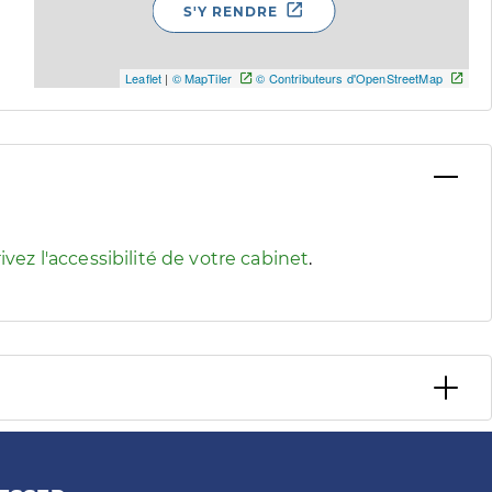
S'Y RENDRE
Leaflet
|
© MapTiler
© Contributeurs d'OpenStreetMap
 pour afficher les informations d'accessibilité associées
ivez l'accessibilité de votre cabinet
.