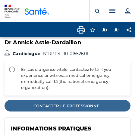
Panneau de gestion des cookies
Menu pr
Ouvrir la rech
Connectez-vous pour
Augmenter la t
Diminuer 
Pa
Dr Annick Astie-Dardaillon
Cardiologue
N°RPPS : 10101552601
En cas d'urgence vitale, contactez le 15. If you
experience or witness a medical emergency,
immediatly call 15 (the national emergency
organization).
CONTACTER LE PROFESSIONNEL
INFORMATIONS PRATIQUES