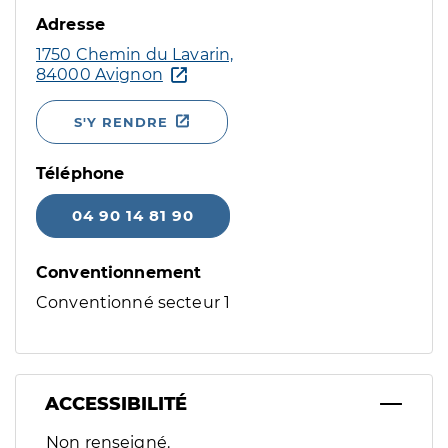
Adresse
1750 Chemin du Lavarin,
84000 Avignon
S'Y RENDRE
Téléphone
04 90 14 81 90
Conventionnement
Conventionné secteur 1
ACCESSIBILITÉ
Filtres
Non renseigné.
Sélectionnez un ou plusieurs handicaps/besoins spécifiques p