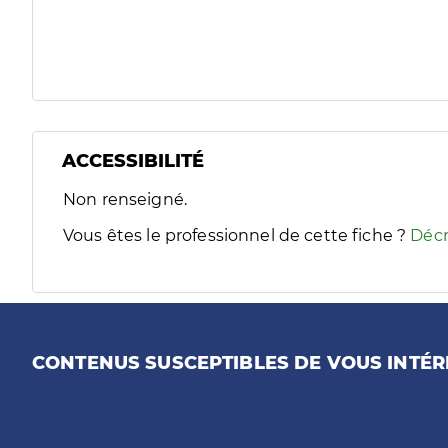
ACCESSIBILITÉ
Filtres
Non renseigné.
Sélectionnez un ou plusieurs handicaps/besoins spécifiques
Vous êtes le professionnel de cette fiche ?
Décr
CONTENUS SUSCEPTIBLES DE VOUS INTÉR