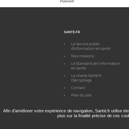
SANTE.FR
Le Service public
d'information en santé
Nos missions
Le Standard de l’information
en santé
La charte Santé.fr
Décryptage
Contact
Plan du site
Afin d’améliorer votre expérience de navigation, Santé.fr utilise d
plus sur la finalité précise de ces co