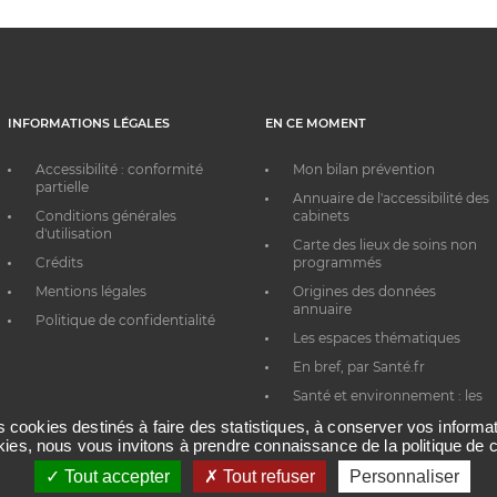
INFORMATIONS LÉGALES
EN CE MOMENT
Accessibilité : conformité
Mon bilan prévention
partielle
Annuaire de l'accessibilité des
Conditions générales
cabinets
d'utilisation
Carte des lieux de soins non
Crédits
programmés
Mentions légales
Origines des données
annuaire
Politique de confidentialité
Les espaces thématiques
En bref, par Santé.fr
Santé et environnement : les
bons réflexes au quotidien
es cookies destinés à faire des statistiques, à conserver vos inform
okies, nous vous invitons à prendre connaissance de la politique de c
Tout accepter
Tout refuser
Personnaliser