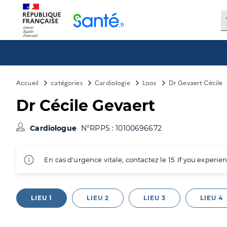
Panneau de gestion des cookies
Accueil
catégories
Cardiologie
Loos
Dr Gevaert Cécile
Dr Cécile Gevaert
Cardiologue
N°RPPS : 10100696672
En cas d'urgence vitale, contactez le 15. If you exper
LIEU 1
LIEU 2
LIEU 3
LIEU 4