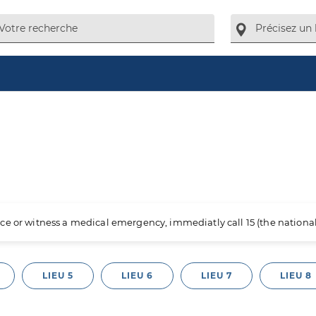
ience or witness a medical emergency, immediatly call 15 (the nation
LIEU 5
LIEU 6
LIEU 7
LIEU 8