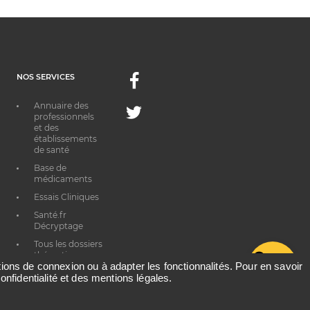
NOS SERVICES
Facebook
Annuaire des
Twitter
professionnels
et des
établissements
de santé
Base de
médicaments
Essais Cliniques
Santé.fr
Décryptage
Tous les dossiers
thématiques
G
ations de connexion ou à adapter les fonctionnalités. Pour en savoir
onfidentialité et des mentions légales.