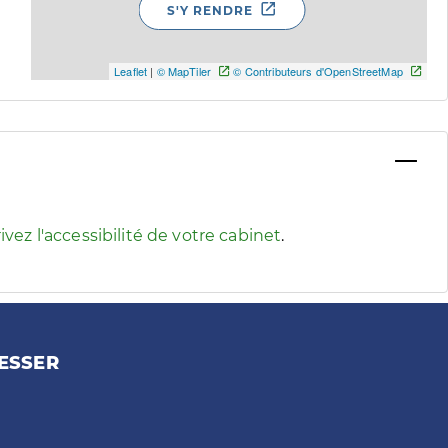
S'Y RENDRE
Leaflet
|
© MapTiler
© Contributeurs d'OpenStreetMap
 pour afficher les informations d'accessibilité associées
ivez l'accessibilité de votre cabinet
.
ESSER