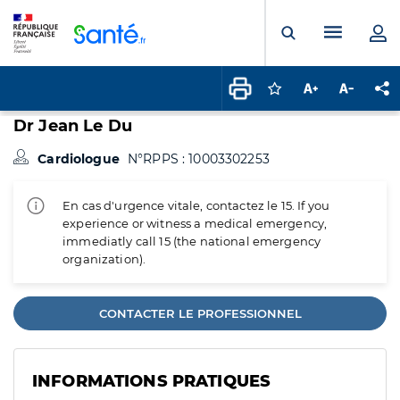
Panneau de gestion des cookies
Menu pr
Ouvrir la rech
Connectez-vous pour
Augmenter la t
Diminuer 
Pa
Dr Jean Le Du
Cardiologue
N°RPPS : 10003302253
En cas d'urgence vitale, contactez le 15. If you
experience or witness a medical emergency,
immediatly call 15 (the national emergency
organization).
CONTACTER LE PROFESSIONNEL
INFORMATIONS PRATIQUES