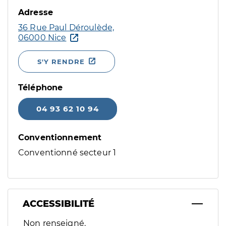
Adresse
36 Rue Paul Déroulède,
06000 Nice
S'Y RENDRE
Téléphone
04 93 62 10 94
Conventionnement
Conventionné secteur 1
ACCESSIBILITÉ
Filtres
Non renseigné.
Sélectionnez un ou plusieurs handicaps/besoins spécifiques p