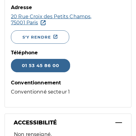
Adresse
20 Rue Croix des Petits Champs,
75001 Paris
S'Y RENDRE
Téléphone
01 53 45 86 00
Conventionnement
Conventionné secteur 1
ACCESSIBILITÉ
Filtres
Non renseigné.
Sélectionnez un ou plusieurs handicaps/besoins spécifiques p