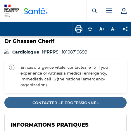
Panneau de gestion des cookies
Menu pr
Ouvrir la rech
Connectez-vous pour
Augmenter la t
Diminuer 
Pa
Dr Ghassen Cherif
Cardiologue
N°RPPS : 10108710699
En cas d'urgence vitale, contactez le 15. If you
experience or witness a medical emergency,
immediatly call 15 (the national emergency
organization).
CONTACTER LE PROFESSIONNEL
INFORMATIONS PRATIQUES