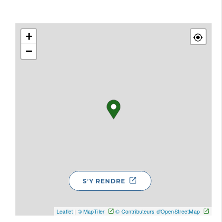
+
−
S'Y RENDRE
Leaflet
|
© MapTiler
© Contributeurs d'OpenStreetMap