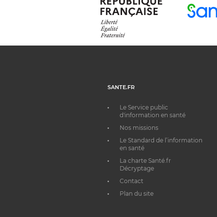
SANTE.FR
Le Service public
d'information en santé
Nos missions
Le Standard de l’information
en santé
La charte Santé.fr
Décryptage
Contact
Plan du site