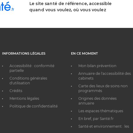
Le site santé de référence, accessible
quand vous voulez, où vous voulez
INFORMATIONS LÉGALES
EN CE MOMENT
Accessibilité : conformité
Mon bilan prévention
partielle
Annuaire de l'accessibilité des
Conditions générales
cabinets
d'utilisation
Carte des lieux de soins non
Crédits
programmés
Mentions légales
Origines des données
annuaire
Politique de confidentialité
Les espaces thématiques
En bref, par Santé.fr
Santé et environnement : les
bons réflexes au quotidien