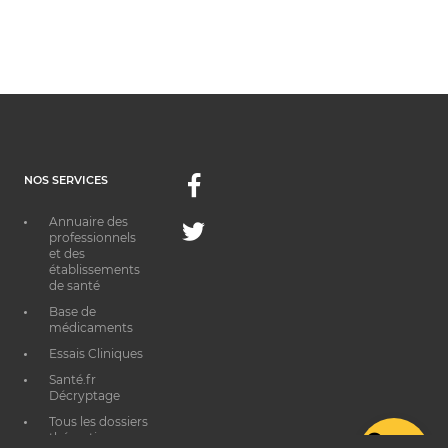
NOS SERVICES
Facebook
Annuaire des
Twitter
professionnels
et des
établissements
de santé
Base de
médicaments
Essais Cliniques
Santé.fr
Décryptage
Tous les dossiers
thématiques