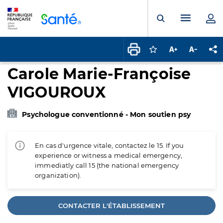
Panneau de gestion des cookies
Menu pr
Ouvrir la rech
Connectez-vous pour
Augmenter la t
Diminuer 
Pa
Carole Marie-Françoise
VIGOUROUX
Psychologue conventionné - Mon soutien psy
En cas d'urgence vitale, contactez le 15. If you
experience or witness a medical emergency,
immediatly call 15 (the national emergency
organization).
CONTACTER L'ÉTABLISSEMENT