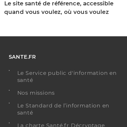
Le site santé de référence, accessible
quand vous voulez, où vous voulez
SANTE.FR
Le Service public d'information en
santé
Nos missions
Le Standard de l’information en
santé
La charte Santé.fr Décryptage