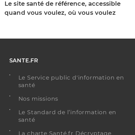
Le site santé de référence, accessible
quand vous voulez, où vous voulez
SANTE.FR
Le Service public d'information en
santé
Nos missions
Le Standard de l’information en
santé
La charte Santé.fr Décryptage