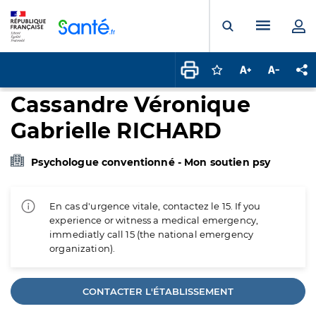
Panneau de gestion des cookies
Menu pr
Ouvrir la rech
Connectez-vous pour
Augmenter la t
Diminuer 
Pa
Cassandre Véronique
Gabrielle RICHARD
Psychologue conventionné - Mon soutien psy
En cas d'urgence vitale, contactez le 15. If you
experience or witness a medical emergency,
immediatly call 15 (the national emergency
organization).
CONTACTER L'ÉTABLISSEMENT