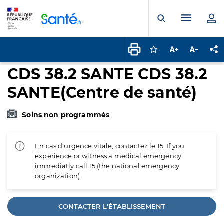
Panneau de gestion des cookies
Menu pr
Ouvrir la rech
Connectez-vous pour
Augmenter la t
Diminuer 
Pa
CDS 38.2 SANTE CDS 38.2
SANTE(Centre de santé)
Soins non programmés
En cas d'urgence vitale, contactez le 15. If you
experience or witness a medical emergency,
immediatly call 15 (the national emergency
organization).
CONTACTER L'ÉTABLISSEMENT