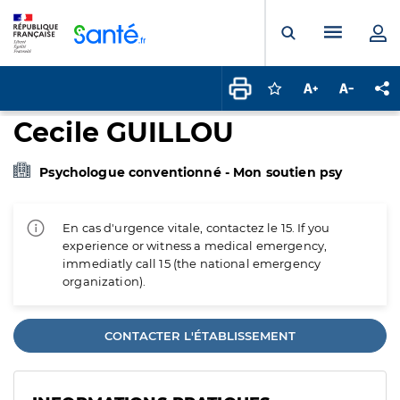
Panneau de gestion des cookies
Menu pr
Ouvrir la rech
Connectez-vous pour
Augmenter la t
Diminuer 
Pa
Cecile GUILLOU
Psychologue conventionné - Mon soutien psy
En cas d'urgence vitale, contactez le 15. If you
experience or witness a medical emergency,
immediatly call 15 (the national emergency
organization).
CONTACTER L'ÉTABLISSEMENT