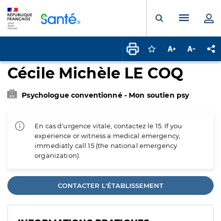
Panneau de gestion des cookies
Menu pr
Ouvrir la rech
Connectez-vous pour
Augmenter la t
Diminuer 
Pa
Cécile Michèle LE COQ
Psychologue conventionné - Mon soutien psy
En cas d'urgence vitale, contactez le 15. If you
experience or witness a medical emergency,
immediatly call 15 (the national emergency
organization).
CONTACTER L'ÉTABLISSEMENT