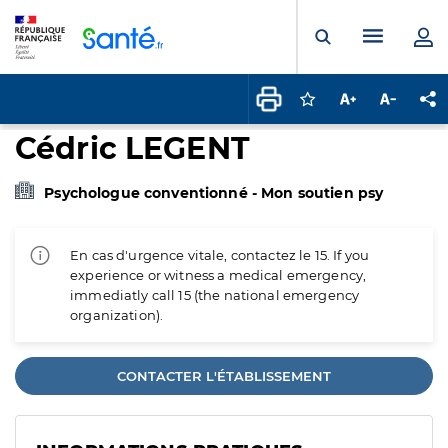
Panneau de gestion des cookies
Menu pr
Ouvrir la rech
Connectez-vous pour
Augmenter la t
Diminuer 
Pa
Cédric LEGENT
Psychologue conventionné - Mon soutien psy
En cas d'urgence vitale, contactez le 15. If you
experience or witness a medical emergency,
immediatly call 15 (the national emergency
organization).
CONTACTER L'ÉTABLISSEMENT