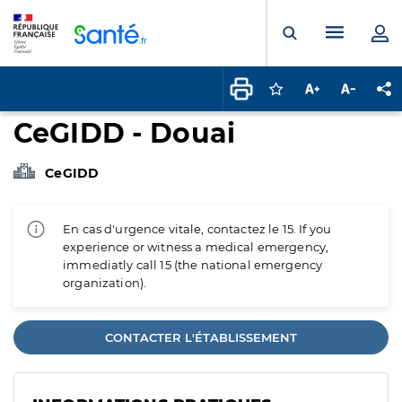
Panneau de gestion des cookies
Menu pr
Ouvrir la rech
Connectez-vous pour
Augmenter la t
Diminuer 
Pa
CeGIDD - Douai
CeGIDD
En cas d'urgence vitale, contactez le 15. If you
experience or witness a medical emergency,
immediatly call 15 (the national emergency
organization).
CONTACTER L'ÉTABLISSEMENT