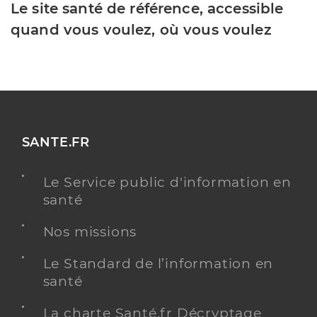
Le site santé de référence, accessible
quand vous voulez, où vous voulez
SANTE.FR
Le Service public d'information en
santé
Nos missions
Le Standard de l’information en
santé
La charte Santé.fr Décryptage