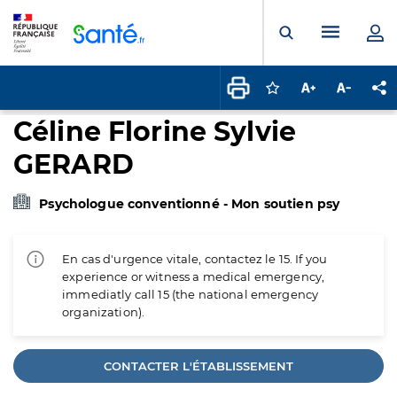
Panneau de gestion des cookies
Menu pr
Ouvrir la rech
Connectez-vous pour
Augmenter la t
Diminuer 
Pa
Céline Florine Sylvie
GERARD
Psychologue conventionné - Mon soutien psy
En cas d'urgence vitale, contactez le 15. If you
experience or witness a medical emergency,
immediatly call 15 (the national emergency
organization).
CONTACTER L'ÉTABLISSEMENT