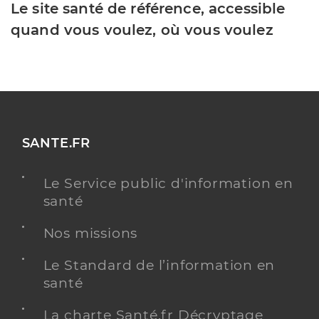
Le site santé de référence, accessible
quand vous voulez, où vous voulez
SANTE.FR
Le Service public d'information en
santé
Nos missions
Le Standard de l’information en
santé
La charte Santé.fr Décryptage