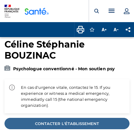
Panneau de gestion des cookies
Menu pr
Ouvrir la rech
Connectez-vous pour
Augmenter la t
Diminuer 
Pa
Céline Stéphanie
BOUZINAC
Psychologue conventionné - Mon soutien psy
En cas d'urgence vitale, contactez le 15. If you
experience or witness a medical emergency,
immediatly call 15 (the national emergency
organization).
CONTACTER L'ÉTABLISSEMENT