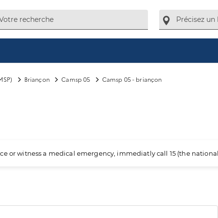
MSP)
Briançon
Camsp 05
Camsp 05 - briançon
ience or witness a medical emergency, immediatly call 15 (the nation