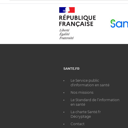
SANTE.FR
Le Service public
d'information en santé
Nos missions
Le Standard de l’information
en santé
La charte Santé.fr
Décryptage
Contact