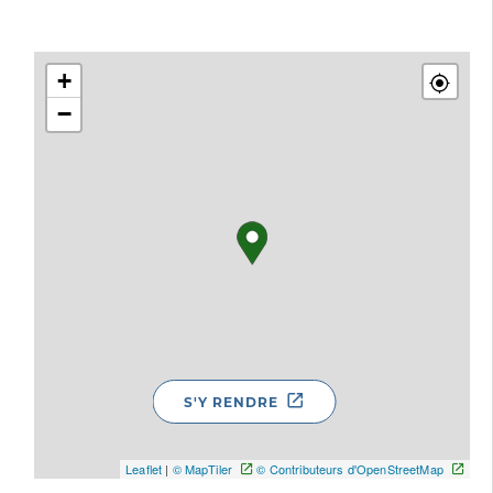
+
−
S'Y RENDRE
Leaflet
|
© MapTiler
© Contributeurs d'OpenStreetMap