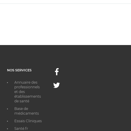
NOS SERVICES
Facebook
Annuaire des
Twitter
professionnels
et des
établissements
de santé
Base de
médicaments
Essais Cliniques
Santé.fr