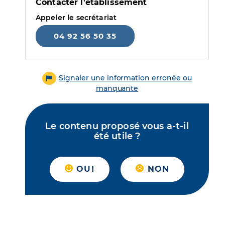
Contacter l'établissement
Appeler le secrétariat
04 92 56 50 35
Signaler une information erronée ou
manquante
Le contenu proposé vous a-t-il
été utile ?
OUI
NON