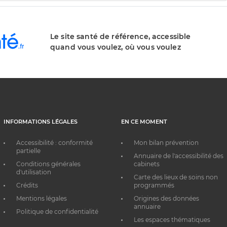
Le site santé de référence, accessible
quand vous voulez, où vous voulez
INFORMATIONS LÉGALES
EN CE MOMENT
Accessibilité : conformité
Mon bilan prévention
partielle
Annuaire de l'accessibilité des
Conditions générales
cabinets
d'utilisation
Carte des lieux de soins non
Crédits
programmés
Mentions légales
Origines des données
annuaire
Politique de confidentialité
Les espaces thématiques