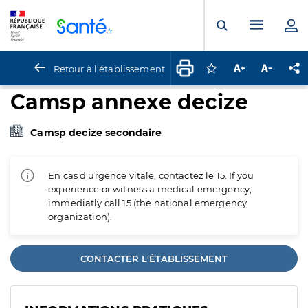
Panneau de gestion des cookies
Menu pr
Ouvrir la rech
Retour à l'établissement
Connectez-vous pour
Augmenter la t
Diminuer 
Pa
Camsp annexe decize
Camsp decize secondaire
En cas d'urgence vitale, contactez le 15. If you
experience or witness a medical emergency,
immediatly call 15 (the national emergency
organization).
CONTACTER L'ÉTABLISSEMENT