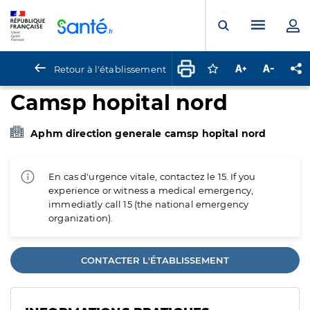
Panneau de gestion des cookies
Menu pr
Ouvrir la rech
Retour à l'établissement
Connectez-vous pour
Augmenter la t
Diminuer 
Pa
Camsp hopital nord
Aphm direction generale camsp hopital nord
En cas d'urgence vitale, contactez le 15. If you
experience or witness a medical emergency,
immediatly call 15 (the national emergency
organization).
CONTACTER L'ÉTABLISSEMENT