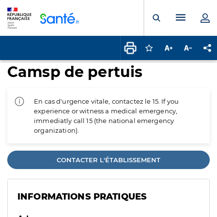
Panneau de gestion des cookies
Menu pr
Ouvrir la rech
Connectez-vous pour
Augmenter la t
Diminuer 
Pa
Camsp de pertuis
En cas d'urgence vitale, contactez le 15. If you
experience or witness a medical emergency,
immediatly call 15 (the national emergency
organization).
CONTACTER L'ÉTABLISSEMENT
INFORMATIONS PRATIQUES