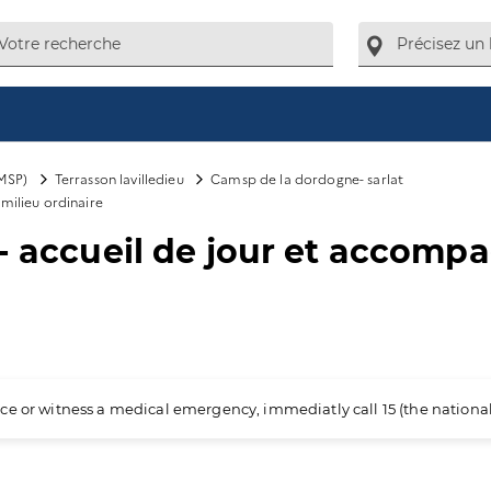
MSP)
Terrasson lavilledieu
Camsp de la dordogne- sarlat
milieu ordinaire
 - accueil de jour et accom
ience or witness a medical emergency, immediatly call 15 (the nation