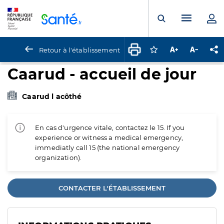
Panneau de gestion des cookies
Menu pr
Ouvrir la rech
Retour à l'établissement
Connectez-vous pour
Augmenter la t
Diminuer 
Pa
Caarud - accueil de jour
Caarud l acôthé
En cas d'urgence vitale, contactez le 15. If you
experience or witness a medical emergency,
immediatly call 15 (the national emergency
organization).
CONTACTER L'ÉTABLISSEMENT