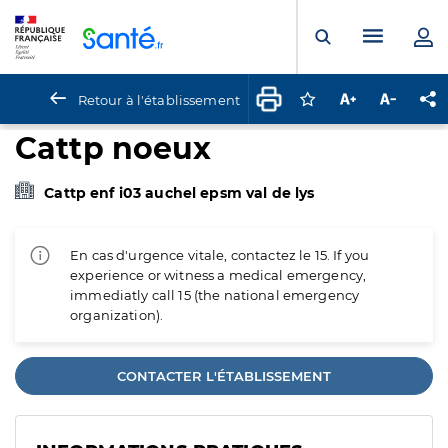
Panneau de gestion des cookies
Menu pr
Ouvrir la rech
Retour à l'établissement
Connectez-vous pour
Augmenter la t
Diminuer 
Pa
Cattp noeux
Cattp enf i03 auchel epsm val de lys
En cas d'urgence vitale, contactez le 15. If you
experience or witness a medical emergency,
immediatly call 15 (the national emergency
organization).
CONTACTER L'ÉTABLISSEMENT