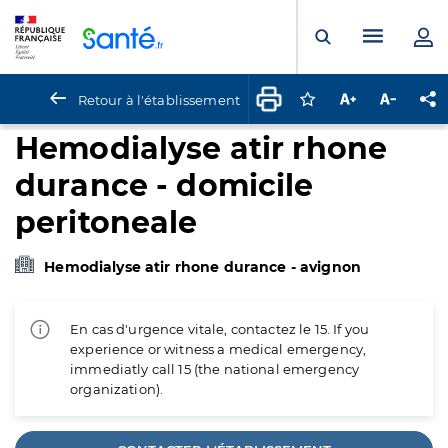
Panneau de gestion des cookies
Menu pr
Ouvrir la rech
Retour à l'établissement
Connectez-vous pour
Augmenter la t
Diminuer 
Pa
Hemodialyse atir rhone
durance - domicile
peritoneale
Hemodialyse atir rhone durance - avignon
En cas d'urgence vitale, contactez le 15. If you
experience or witness a medical emergency,
immediatly call 15 (the national emergency
organization).