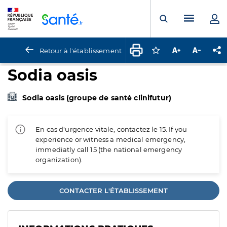
Panneau de gestion des cookies
Menu pr
Ouvrir la rech
Retour à l'établissement
Connectez-vous pour
Augmenter la t
Diminuer 
Pa
Sodia oasis
Sodia oasis (groupe de santé clinifutur)
En cas d'urgence vitale, contactez le 15. If you
experience or witness a medical emergency,
immediatly call 15 (the national emergency
organization).
CONTACTER L'ÉTABLISSEMENT