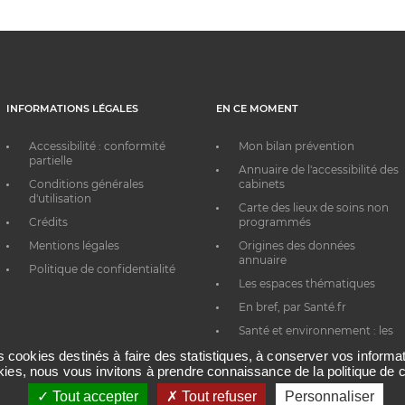
INFORMATIONS LÉGALES
EN CE MOMENT
Accessibilité : conformité
Mon bilan prévention
partielle
Annuaire de l'accessibilité des
Conditions générales
cabinets
d'utilisation
Carte des lieux de soins non
Crédits
programmés
Mentions légales
Origines des données
annuaire
Politique de confidentialité
Les espaces thématiques
En bref, par Santé.fr
Santé et environnement : les
bons réflexes au quotidien
es cookies destinés à faire des statistiques, à conserver vos inform
okies, nous vous invitons à prendre connaissance de la politique de c
Tout accepter
Tout refuser
Personnaliser