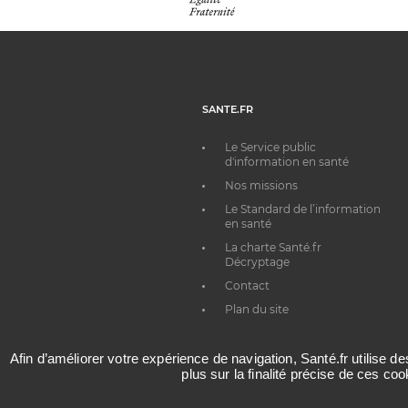
SANTE.FR
Le Service public
d'information en santé
Nos missions
Le Standard de l’information
en santé
La charte Santé.fr
Décryptage
Contact
Plan du site
Afin d’améliorer votre expérience de navigation, Santé.fr utilise d
plus sur la finalité précise de ces co