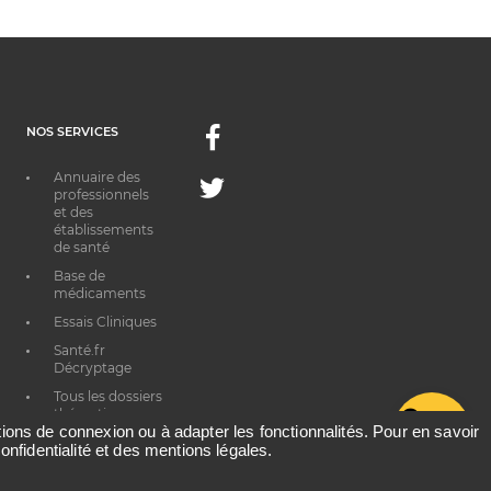
NOS SERVICES
Facebook
Annuaire des
Twitter
professionnels
et des
établissements
de santé
Base de
médicaments
Essais Cliniques
Santé.fr
Décryptage
Tous les dossiers
thématiques
G
ations de connexion ou à adapter les fonctionnalités. Pour en savoir
onfidentialité et des mentions légales.