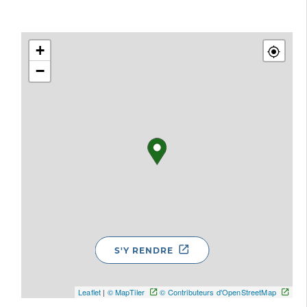
+
−
S'Y RENDRE
Leaflet
|
© MapTiler
© Contributeurs d'OpenStreetMap